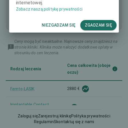
internetowej.
Zobacz naszą politykę prywatności
NIEZGADZAM SIĘ
ZGADZAM SIĘ
Ceny mogą być nieaktualne. Najnowsze ceny znajdziesz na
stronie kliniki. Klinika może nałożyć dodatkowe opłaty w
stosunku do cen leczenia.
Cena całkowita (oboje
Rodzaj leczenia
oczu)
2880 €
Femto-LASIK
Implantable Contact
-
Lens (ICL)
Zaloguj się
Zarejestruj klinikę
Polityka prywatności
Regulamin
Skontaktuj się z nami
5800 €
Intraocular Lens (IOL)