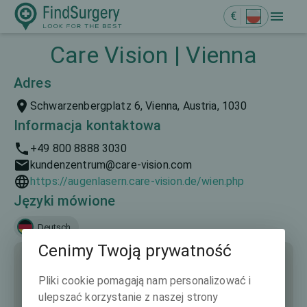
€
Care Vision | Vienna
Adres
Schwarzenbergplatz 6, Vienna, Austria, 1030
Informacja kontaktowa
+49 800 8888 3030
kundenzentrum@care-vision.com
https://augenlasern.care-vision.de/wien.php
Języki mówione
Deutsch
Cenimy Twoją prywatność
Pliki cookie pomagają nam personalizować i
ulepszać korzystanie z naszej strony