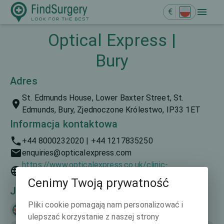
€
Optical Express |
Bury
Adres
St. Edmunds House, Lower Baxter Street, St.
Edmunds, Bury, Zjednoczone Królestwo, IP33 1ET
Informacja kontaktowa
+44 8000232020 | +44 1217835250
enquiries@opticalexpress.com
https://www.opticalexpress.co.uk/clinic-
finder/south-of-england/bury-st-edmunds-house
Cenimy Twoją prywatność
Języki mówione
Pliki cookie pomagają nam personalizować i
English
ulepszać korzystanie z naszej strony