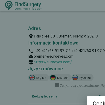
Adres
Parkallee 301, Bremen, Niemcy, 28213
Informacja kontaktowa
+49 421/63 91 97 7 / +49 421/63 91 97 
bremen@euroeyes.com
https://euroeyes.com/
Języki mówione
English
Deutsch
Русский
Ceny mogą być nieaktualne. Naj
Rodzaj leczenia
Naz
Ceni