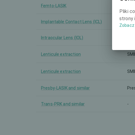
Femto-LASIK
-
Pliki c
strony 
Implantable Contact Lens (ICL)
-
Zobacz 
Intraocular Lens (IOL)
-
Lenticule extraction
SMI
Lenticule extraction
SMI
Presby-LASIK and similar
Pre
Trans-PRK and similar
-