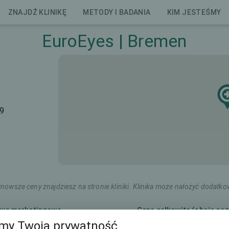
ZNAJDŹ KLINIKĘ
METODY I BADANIA
KIM JESTEŚMY
EuroEyes | Bremen
99
nowsze ceny znajdziesz na stronie kliniki. Klinika może nałożyć dodatko
wa marketingowa
Cena całkowita (oboje ocz
my Twoją prywatność