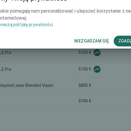
4200 €
ookie pomagają nam personalizować i ulepszać korzystanie z na
internetowej.
6750 €
naszą politykę prywatności
5400 €
NIEZGADZAM SIĘ
ZGADZ
5150 €
LE Pro
5150 €
LE Pro
sbyond Laser Blended Vision
5800 €
3100 €