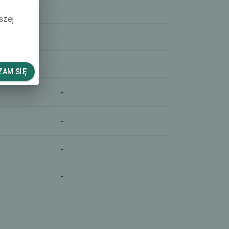
-
szej
-
-
AM SIĘ
-
-
-
-