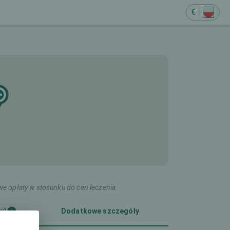
€
we opłaty w stosunku do cen leczenia.
u)
Dodatkowe szczegóły