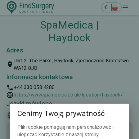
€
SpaMedica |
Haydock
Adres
Unit 2, The Parks, Haydock, Zjednoczone Królestwo,
WA12 0JQ
Informacja kontaktowa
+44 330 058 4280
https://www.spamedica.co.uk/location/haydock/
Języki mówione
Cenimy Twoją prywatność
English
Pliki cookie pomagają nam personalizować i
ulepszać korzystanie z naszej strony