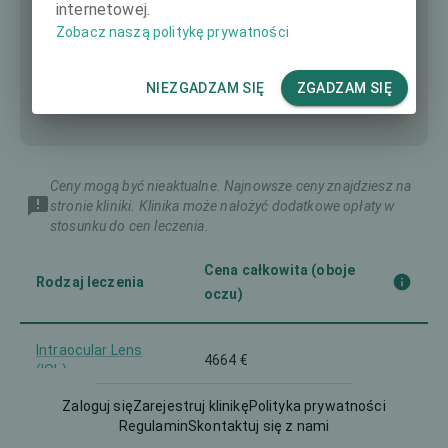
internetowej.
Zobacz naszą politykę prywatności
NIEZGADZAM SIĘ
ZGADZAM SIĘ
Ceny mogą być nieaktualne. Najnowsze ceny znajdziesz na
stronie kliniki. Klinika może nałożyć dodatkowe opłaty w
stosunku do cen leczenia.
Cena całkowita (oboje
Rodzaj leczenia
oczu)
Intraocular Lens
4664 €
(IOL)
Zaloguj się
Zarejestruj klinikę
Polityka prywatności
Regulamin
Skontaktuj się z nami