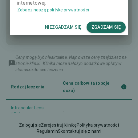
internetowej.
Zobacz naszą politykę prywatności
NIEZGADZAM SIĘ
ZGADZAM SIĘ
Ceny mogą być nieaktualne. Najnowsze ceny znajdziesz na
stronie kliniki. Klinika może nałożyć dodatkowe opłaty w
stosunku do cen leczenia.
Cena całkowita (oboje
Rodzaj leczenia
oczu)
Intraocular Lens
-
(IOL)
Zaloguj się
Zarejestruj klinikę
Polityka prywatności
Regulamin
Skontaktuj się z nami