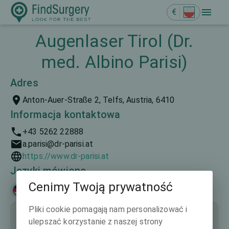
€
Augenlaser Tirol (Dr.
med. Albino Parisi)
Adres
Anton-Auer-Straße 2, Telfs, Austria, 6410
Informacja kontaktowa
+43 5262 22888
a.parisi@dr-parisi.at
https://www.dr-parisi.at
Języki mówione
Cenimy Twoją prywatność
Deutsch
Pliki cookie pomagają nam personalizować i
ulepszać korzystanie z naszej strony