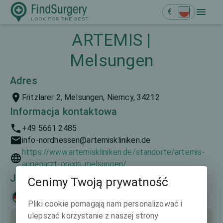
€
ARTEMIS |
Melsungen
Adres
Fritzlarer 2, Melsungen, Niemcy, 34212
Informacja kontaktowa
+49 5661 2485
info-nordhessen@artemiskliniken.de
https://www.artemiskliniken.de/standorte/artemis-
augenarzt-praxis-melsungen/
Języki mówione
Cenimy Twoją prywatność
Deutsch
Pliki cookie pomagają nam personalizować i
ulepszać korzystanie z naszej strony