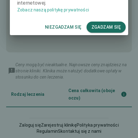
internetowej.
Zobacz naszą politykę prywatności
NIEZGADZAM SIĘ
ZGADZAM SIĘ
Ceny mogą być nieaktualne. Najnowsze ceny znajdziesz na
stronie kliniki. Klinika może nałożyć dodatkowe opłaty w
stosunku do cen leczenia.
Cena całkowita (oboje
Rodzaj leczenia
oczu)
Corneal CrossLinking
-
(CXL)
Zaloguj się
Zarejestruj klinikę
Polityka prywatności
Regulamin
Skontaktuj się z nami
Femto-LASIK
3990 €