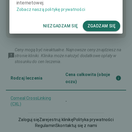
internetowej.
Zobacz naszą politykę prywatności
NIEZGADZAM SIĘ
ZGADZAM SIĘ
Ceny mogą być nieaktualne. Najnowsze ceny znajdziesz na
stronie kliniki. Klinika może nałożyć dodatkowe opłaty w
stosunku do cen leczenia.
Cena całkowita (oboje
Rodzaj leczenia
oczu)
Corneal CrossLinking
-
(CXL)
Femto-LASIK
Zaloguj się
Zarejestruj klinikę
3990 €
Polityka prywatności
Regulamin
Skontaktuj się z nami