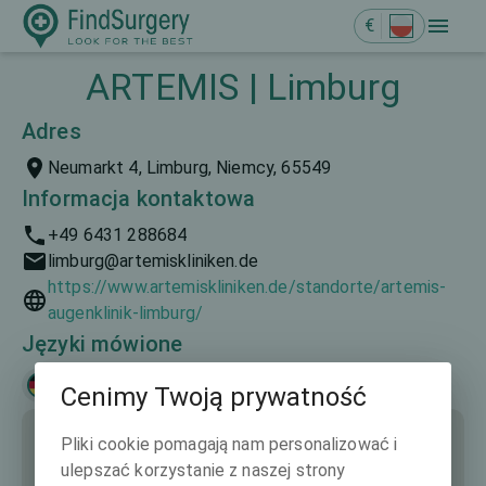
€
ARTEMIS | Limburg
Adres
Neumarkt 4, Limburg, Niemcy, 65549
Informacja kontaktowa
+49 6431 288684
limburg@artemiskliniken.de
https://www.artemiskliniken.de/standorte/artemis-
augenklinik-limburg/
Języki mówione
Deutsch
Cenimy Twoją prywatność
Pliki cookie pomagają nam personalizować i
ulepszać korzystanie z naszej strony