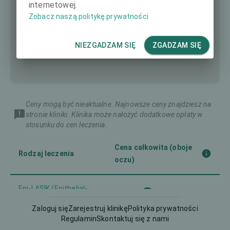
internetowej.
Zobacz naszą politykę prywatności
NIEZGADZAM SIĘ
ZGADZAM SIĘ
Ceny mogą być nieaktualne. Najnowsze ceny znajdziesz na
stronie kliniki. Klinika może nałożyć dodatkowe opłaty w
stosunku do cen leczenia.
Cena całkowita (oboje
Rodzaj leczenia
oczu)
Epi-LASIK (Epithelial-
1954 €
LASIK)
Zaloguj się
Zarejestruj klinikę
Polityka prywatności
Regulamin
Skontaktuj się z nami
2187 €
Femto-LASIK