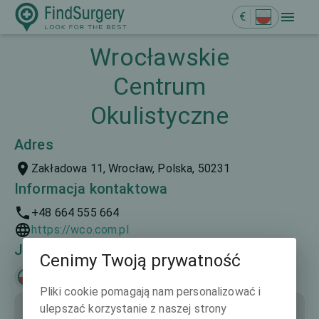
€
Wrocławskie
Centrum
Okulistyczne
Adres
Zakładowa 11, Wrocław, Polska, 50231
Informacja kontaktowa
+48 664 555 664
https://wco.com.pl
Języki mówione
Cenimy Twoją prywatność
Polski
Pliki cookie pomagają nam personalizować i
ulepszać korzystanie z naszej strony