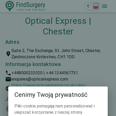
€
Optical Express |
Chester
Adres
Suite 2, The Exchange, St. John Street, Chester,
Zjednoczone Królestwo, CH1 1DD
Informacja kontaktowa
+448000232020 | +44 1244567731
enquiries@opticalexpress.com
https://www.opticalexpress.co.uk/clinic-
finder/north-of-england/chester-the-exchange
Cenimy Twoją prywatność
Języki mówione
Pliki cookie pomagają nam personalizować i
English
ulepszać korzystanie z naszej strony