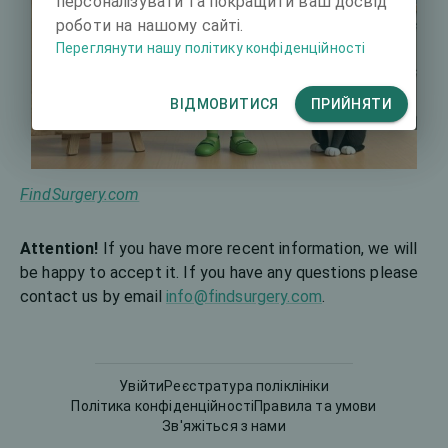
персоналізувати та покращити ваш досвід
роботи на нашому сайті.
Переглянути нашу політику конфіденційності
ВІДМОВИТИСЯ
ПРИЙНЯТИ
FindSurgery.com
Attention!
If you have more recent information, we will
be happy to accept it. If you have any questions please
contact us by email
info@findsurgery.com
.
Увійти
Реєстратура поліклініки
Політика конфіденційності
Правила та умови
Зв'яжіться з нами