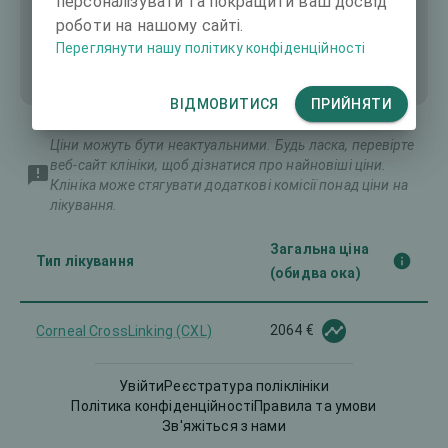
персоналізувати та покращити ваш досвід
роботи на нашому сайті.
Переглянути нашу політику конфіденційності
ВІДМОВИТИСЯ
ПРИЙНЯТИ
Ціни можуть бути неактуальними. Будь ласка, перевірте
веб-сайт клініки, щоб дізнатися про найновіші ціни.
Клініка може стягувати додаткові комісії понад ціни на
лікування.
Загальна ціна
Тип лікування
(обидва ока)
2064 €
Corneal CrossLinking (CXL)
Corneal Implants for
Увійти
Реєстратура поліклініки
3303 €
presbyopia and for other
Політика конфіденційності
Правила та умови
Зв'яжіться з нами