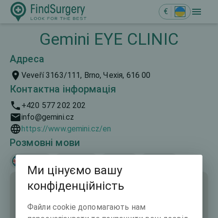
€
Gemini EYE CLINIC
Адреса
Veveří 3163/111, Brno, Чехія, 616 00
Контактна інформація
+420 577 202 202
info@gemini.cz
https://www.gemini.cz/en
Розмовні мови
English
Deutsch
Polski
Česky
Ми цінуємо вашу
конфіденційність
Файли cookie допомагають нам