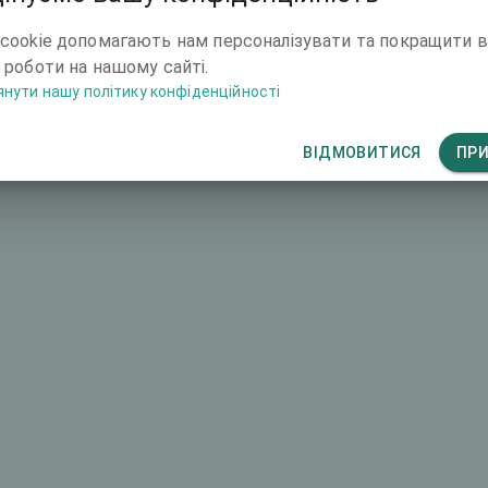
гова назва
Загальна ціна (обидва ока)
cookie допомагають нам персоналізувати та покращити 
4667 €
 роботи на нашому сайті.
нути нашу політику конфіденційності
ВІДМОВИТИСЯ
ПР