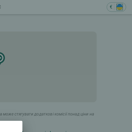
€
Є
а може стягувати додаткові комісії понад ціни на