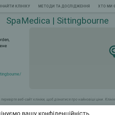
ЗНАЙТИ КЛІНІКУ
МЕТОДИ ТА ДОСЛІДЖЕННЯ
ХТО МИ 
SpaMedica | Sittingbourne
orden,
чене
tingbourne/
перевірте веб-сайт клініки, щоб дізнатися про найновіші ціни. Клінік
інуємо вашу конфіденційність