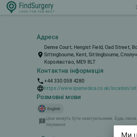
Адреса
Denne Court, Hengist Field, Oad Street, B
Sittingbourne, Kent, Sittingbourne, Сполу
Королівство, ME9 8LT
Контактна інформація
+44 330 058 4280
https://www.spamedica.co.uk/location/sit
Розмовні мови
English
Ціни можуть бути неактуальними. Будь ласка, 
лікування.
Ми ц