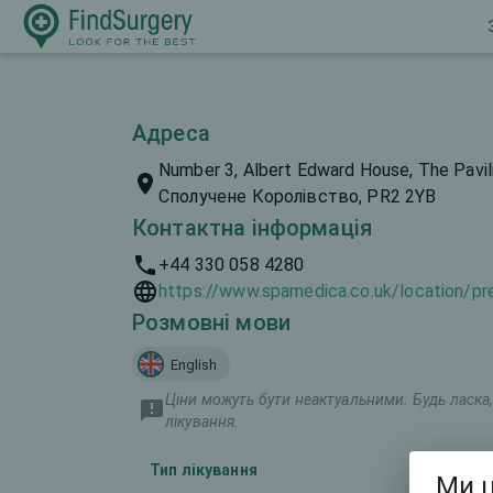
Адреса
Number 3, Albert Edward House, The Pavili
Сполучене Королівство, PR2 2YB
Контактна інформація
+44 330 058 4280
https://www.spamedica.co.uk/location/pr
Розмовні мови
English
Ціни можуть бути неактуальними. Будь ласка, 
лікування.
Тип лікування
Маркетин
Ми ц