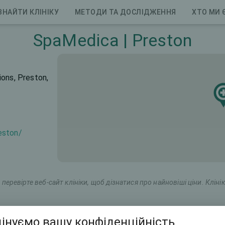
ЗНАЙТИ КЛІНІКУ
МЕТОДИ ТА ДОСЛІДЖЕННЯ
ХТО МИ 
SpaMedica | Preston
ons, Preston,
eston/
перевірте веб-сайт клініки, щоб дізнатися про найновіші ціни. Клінік
гова назва
Загальна ціна (обидва ока)
інуємо вашу конфіденційність