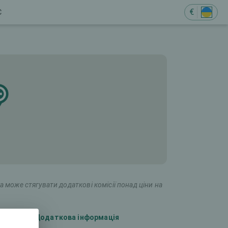
€
Є
а може стягувати додаткові комісії понад ціни на
Додаткова інформація