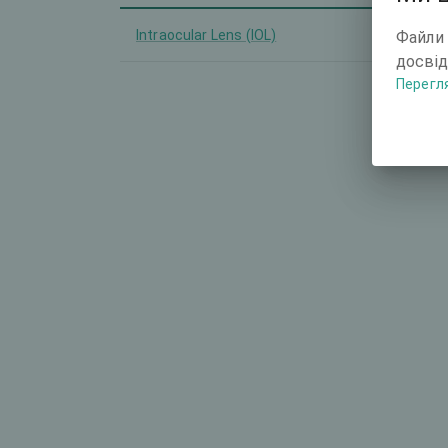
Intraocular Lens (IOL)
-
Файли 
досвід
Перегля