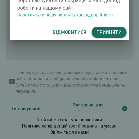
персоналізувати та покращити ваш досвід
роботи на нашому сайті.
Переглянути нашу політику конфіденційності
ВІДМОВИТИСЯ
ПРИЙНЯТИ
Ціни можуть бути неактуальними. Будь ласка, перевірте
веб-сайт клініки, щоб дізнатися про найновіші ціни.
Клініка може стягувати додаткові комісії понад ціни на
лікування.
Загальна ціна
Тип лікування
(обидва ока)
Увійти
Реєстратура поліклініки
Політика конфіденційності
Правила та умови
Implantable Contact
Зв'яжіться з нами
8383 €
Lens (ICL)