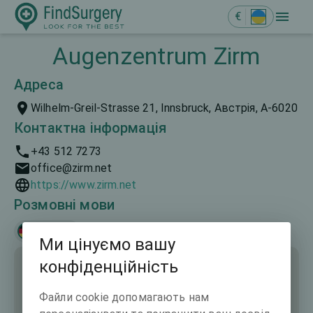
€
Augenzentrum Zirm
Адреса
Wilhelm-Greil-Strasse 21, Innsbruck, Aвстрія, A-6020
Контактна інформація
+43 512 7273
office@zirm.net
https://www.zirm.net
Розмовні мови
Deutsch
Ми цінуємо вашу
конфіденційність
Файли cookie допомагають нам