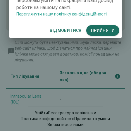
персоналізувати та покращити ваш досвід
роботи на нашому сайті.
Переглянути нашу політику конфіденційності
ВІДМОВИТИСЯ
ПРИЙНЯТИ
Ціни можуть бути неактуальними. Будь ласка, перевірте
веб-сайт клініки, щоб дізнатися про найновіші ціни.
Клініка може стягувати додаткові комісії понад ціни на
лікування.
Загальна ціна (обидва
Тип лікування
ока)
Intraocular Lens
-
(IOL)
Увійти
Реєстратура поліклініки
Політика конфіденційності
Правила та умови
Зв'яжіться з нами