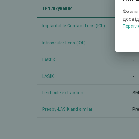
Тип лікування
Ма
Файли 
досвід
Implantable Contact Lens (ICL)
-
Перегля
Intraocular Lens (IOL)
-
LASEK
-
LASIK
-
Lenticule extraction
SM
Presby-LASIK and similar
Pr