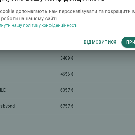
ркетингова назва
Загальна ціна (обидва ока)
cookie допомагають нам персоналізувати та покращити 
 роботи на нашому сайті.
8391 €
нути нашу політику конфіденційності
6757 €
ВІДМОВИТИСЯ
ПР
3489 €
4656 €
ILE
6057 €
esbyond
6757 €