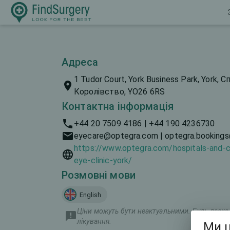
Адреса
1 Tudor Court, York Business Park, York, 
Королівство, YO26 6RS
Контактна інформація
+44 20 7509 4186 | +44 190 4236730
eyecare@optegra.com | optegra.bookings
https://www.optegra.com/hospitals-and-c
eye-clinic-york/
Розмовні мови
English
Ціни можуть бути неактуальними. Будь ласка, 
лікування.
Ми ц