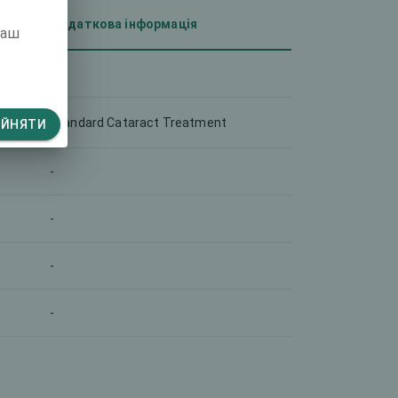
Додаткова інформація
ваш
-
Standard Cataract Treatment
ИЙНЯТИ
-
-
-
-