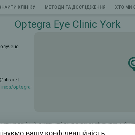
ЗНАЙТИ КЛІНІКУ
МЕТОДИ ТА ДОСЛІДЖЕННЯ
ХТО МИ 
Optegra Eye Clinic York
Сполучене
@nhs.net
linics/optegra-
перевірте веб-сайт клініки, щоб дізнатися про найновіші ціни. Клінік
інуємо вашу конфіденційність