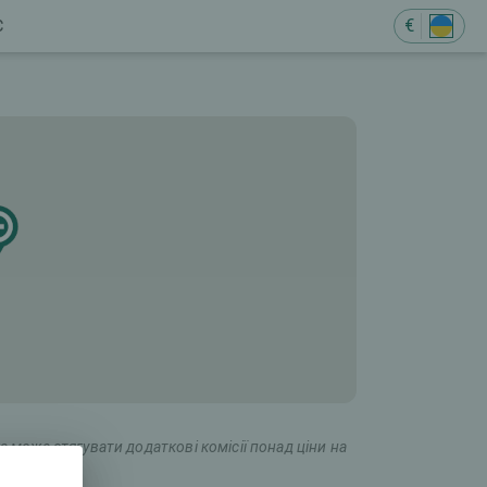
€
Є
а може стягувати додаткові комісії понад ціни на