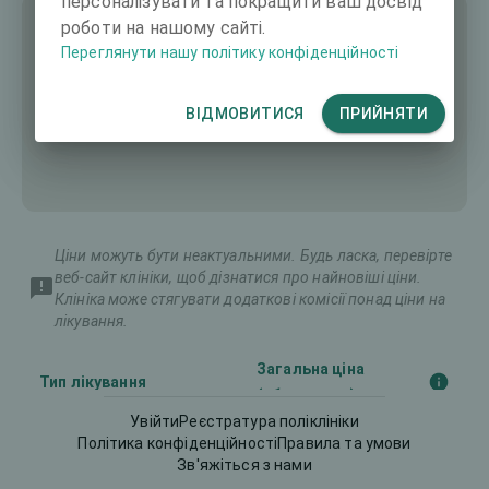
персоналізувати та покращити ваш досвід
роботи на нашому сайті.
Переглянути нашу політику конфіденційності
ВІДМОВИТИСЯ
ПРИЙНЯТИ
Ціни можуть бути неактуальними. Будь ласка, перевірте
веб-сайт клініки, щоб дізнатися про найновіші ціни.
Клініка може стягувати додаткові комісії понад ціни на
лікування.
Загальна ціна
Тип лікування
(обидва ока)
Увійти
Реєстратура поліклініки
Політика конфіденційності
Правила та умови
Implantable Contact
Зв'яжіться з нами
8391 €
Lens (ICL)